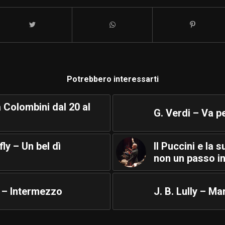
Potrebbero interessarti
 Colombini dal 20 al
G. Verdi – Va p
ly – Un bel dì
Il Puccini e la 
non un passo in
 – Intermezzo
J. B. Lully – M